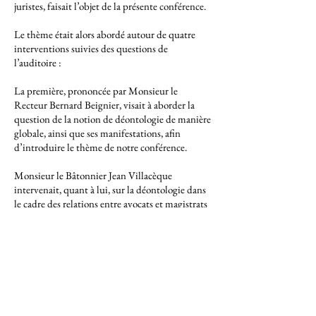
juristes, faisait l’objet de la présente conférence.
Le thème était alors abordé autour de quatre
interventions suivies des questions de
l’auditoire :
La première, prononcée par Monsieur le
Recteur Bernard Beignier, visait à aborder la
question de la notion de déontologie de manière
globale, ainsi que ses manifestations, afin
d’introduire le thème de notre conférence.
Monsieur le Bâtonnier Jean Villacèque
intervenait, quant à lui, sur la déontologie dans
le cadre des relations entre avocats et magistrats
en s’appuyant sur des exemples concrets, issus
de la pratique.
Monsieur le Professeur Xavier Magnon,
s’interrogeait sur l’existence même d’une
déontologie des universitaires, qu’ils soient
enseignants ou chercheurs.