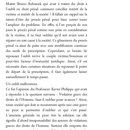
Maitre Bruno Rebstock qui avait à traiter du droit à
l'oubli en droit pénal: comment concilier intérêt de la
victime et intérêt de la société ? Il fallait un rappel sur la
raison-d'être du procès pénal pour bien cerner toute
l'ampleur du problème. En effet, si l'on perçoit de nos
jours le procès pénal comme une prise en considération
de la victime, il ne faut oublier qu'il sert avant tout à
réparer un tort causé à la société. Ce glissement du procès
pénal va ainsi de paire avec une modification continue
des seuils de prescription. Cependant, ce besoin de
repousser l'oubli ravive le couple victime/bourreau et
peut-être facteur d'insécurité juridique. Ainsi, s'il est
nécessaire dans certaines situations de repousser le point
de départ de la prescription, il faut également laisser
naturellement le temps passer.
Un oubli malheureux.
Ce fut l'opinion du Professeur Xavier Philippe qui avait
à répondre à la question suivante : Violation grave des
droits de l'Homme, faut-il oublier pour avancer ? Ainsi,
toute société qui doit se reconstruire après une crise grave
ne peut se permettre d'oublier ce qui s'est passé.
L'amnistie générale ne peut être la solution car elle
signifie d'abord irresponsabilité des auteurs de violations
graves des droits de l'homme. Surtout elle emporte des