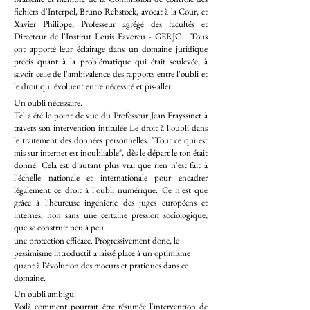
fichiers d'Interpol, Bruno Rebstock, avocat à la Cour, et
Xavier Philippe, Professeur agrégé des facultés et
Directeur de l'Institut Louis Favoreu - GERJC. Tous
ont apporté leur éclairage dans un domaine juridique
précis quant à la problématique qui était soulevée, à
savoir celle de l'ambivalence des rapports entre l'oubli et
le droit qui évoluent entre nécessité et pis-aller.
Un oubli nécessaire.
Tel a été le point de vue du Professeur Jean Frayssinet à
travers son intervention intitulée Le droit à l'oubli dans
le traitement des données personnelles. "Tout ce qui est
mis sur internet est inoubliable", dès le départ le ton était
donné. Cela est d'autant plus vrai que rien n'est fait à
l'échelle nationale et internationale pour encadrer
légalement ce droit à l'oubli numérique. Ce n'est que
grâce à l'heureuse ingénierie des juges européens et
internes, non sans une certaine pression sociologique,
que se construit peu à peu
une protection efficace. Progressivement donc, le
pessimisme introductif a laissé place à un optimisme
quant à l'évolution des moeurs et pratiques dans ce
domaine.
Un oubli ambigu.
Voilà comment pourrait être résumée l'intervention de