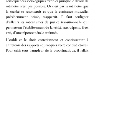
conséquences sociologiques terribles puisque le devoir de
mémoire n'est pas possible. Or c'est par la mémoire que
la société se reconstruit et que la confiance mutuelle,
précédemment brisée, réapparait. Il faut souligner
d'ailleurs les mécanismes de justice transitionnelle qui
permettent l'établissement de la vérité, aux dépens, il est
vrai, d'une réponse pénale atténuée.
L'oubli et le droit entretiennent et continueront à
entretenir des rapports équivoques voire contradictoires.
Pour saisir tout l'ampleur de la problématique, il fallait
cependant sortir des divisions juridiques classiques. C'est
un problème transversal qui touche tant le droit public
que le droit privé, le droit interne que le droit
international. Et cela a bien été mis en évidence par cette
quatrième conférence de l'AIP. Les actes sont
disponibles au sein du troisième numéro des
Cahiers
Portalis.