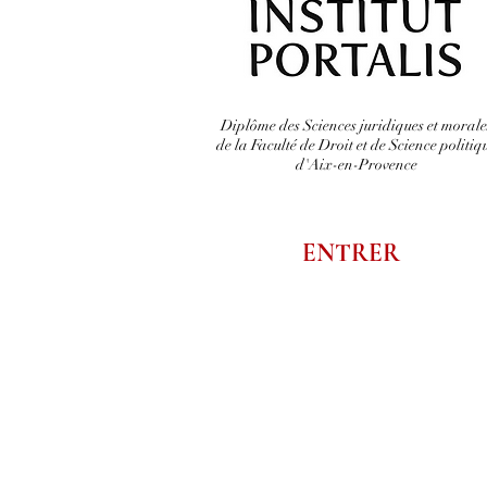
Diplôme des Sciences juridiques et morale
de la Faculté de Droit et de Science politiq
d'Aix-en-Provence
ENTRER